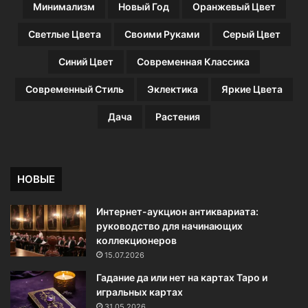
н
Минимализм
Новый Год
Оранжевый Цвет
т
е
Светлые Цвета
Своими Руками
Серый Цвет
р
ь
Синий Цвет
Современная Классика
е
р
Современный Стиль
Эклектика
Яркие Цвета
н
е
Дача
Растения
у
з
н
а
НОВЫЕ
т
ь
Интернет-аукцион антиквариата:
)
руководство для начинающих
коллекционеров
15.07.2026
Гадание да или нет на картах Таро и
игральных картах
31.05.2026