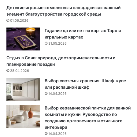
в
1
Детские игровые комплексы и площадки как важный
а
4
элемент благоустройства городской среды
р
к
01.06.2026
т
в
и
.
Гадание да или нет на картах Таро и
р
м
игральных картах
а
,
31.05.2026
5
к
6
о
Отдых в Сочи: природа, достопримечательности и
к
т
планирование поездки
в
о
28.04.2026
.
р
Выбор системы хранения: Шкаф-купе
м
у
или распашной шкаф
в
ю
14.04.2026
п
т
а
е
н
п
Выбор керамической плитки для ванной
е
е
комнаты и кухни: Руководство по
л
р
созданию долговечного и стильного
ь
ь
интерьера
к
н
14.04.2026