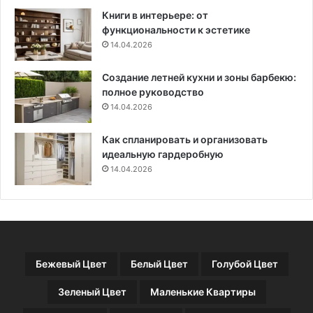
е
е
Книги в интерьере: от
д
у
функциональности к эстетике
л
з
14.04.2026
я
н
с
а
Создание летней кухни и зоны барбекю:
е
т
полное руководство
м
ь
ь
14.04.2026
(
и
ф
(
о
Как спланировать и организовать
т
т
идеальную гардеробную
е
о
14.04.2026
п
д
е
о
р
и
ь
п
э
о
т
с
Бежевый Цвет
Белый Цвет
Голубой Цвет
о
л
т
е
Зеленый Цвет
Маленькие Квартиры
и
)