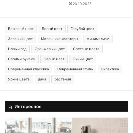
20.10.2025
Бежевый цвет
Белый цвет
Голубой цвет
Зеленый цвет
Маленькие квартиры
Минимализм
Новый год
Оранжевый цвет
Светлые цвета
Своими руками
Серый цвет
Синий цвет
Современная классика
Современный стиль
Эклектика
Яркие цвета
дача
растения
Интересное
О
Н
ч
о