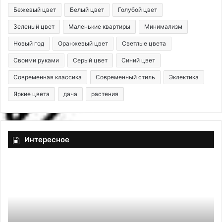
Бежевый цвет
Белый цвет
Голубой цвет
Зеленый цвет
Маленькие квартиры
Минимализм
Новый год
Оранжевый цвет
Светлые цвета
Своими руками
Серый цвет
Синий цвет
Современная классика
Современный стиль
Эклектика
Яркие цвета
дача
растения
Интересное
К
К
а
а
к
к
п
о
о
й
ч
п