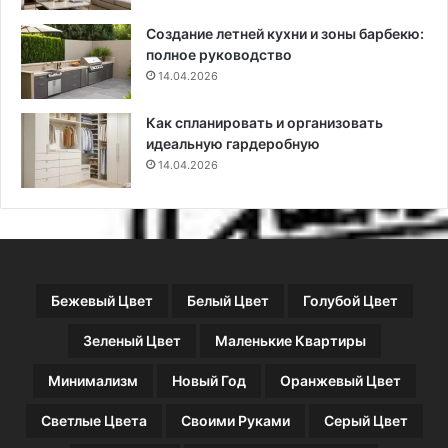
с
и
Создание летней кухни и зоны барбекю:
т
п
полное руководство
ы
о
х
14.04.2026
л
ш
е
а
з
Как спланировать и организовать
г
н
идеальную гардеробную
о
ы
14.04.2026
в
е
и
с
с
о
о
в
в
е
е
т
Бежевый Цвет
Белый Цвет
Голубой Цвет
т
ы
ы
Зеленый Цвет
Маленькие Квартиры
Минимализм
Новый Год
Оранжевый Цвет
Светлые Цвета
Своими Руками
Серый Цвет