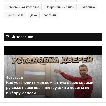
Современная классика
Современный стиль
Эклектика
Яркие цвета
дача
растения
Интересное
К
В
а
т
к
р
у
е
с
н
т
д
а
03.03.2025
е
Как установить межкомнатную дверь своими
н
:
руками: пошаговая инструкция и советы по
о
7
выбору модели
в
с
и
т
т
и