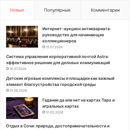
ь
л
м
ь
Новые
Популярные
Комментарии
е
н
ж
ы
к
х
Интернет-аукцион антиквариата:
о
п
руководство для начинающих
м
р
коллекционеров
н
и
15.07.2026
а
м
Система управления корпоративной почтой Astra:
т
е
эффективное решение для деловых коммуникаций
н
р
у
10.07.2026
о
ю
в
Детские игровые комплексы и площадки как важный
д
д
элемент благоустройства городской среды
в
в
01.06.2026
е
у
р
х
Гадание да или нет на картах Таро и
ь
ц
игральных картах
с
в
31.05.2026
в
е
о
т
Отдых в Сочи: природа, достопримечательности и