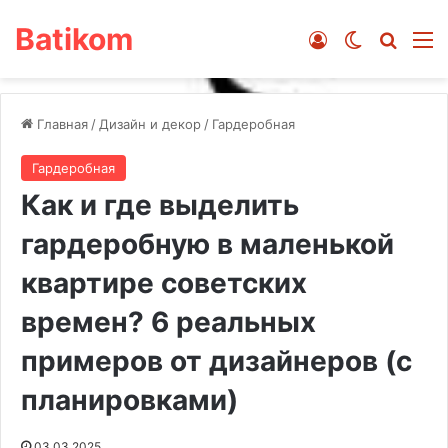
Batikom
Войти
Switch ski
Искат
М
Главная
/
Дизайн и декор
/
Гардеробная
Гардеробная
Как и где выделить
гардеробную в маленькой
квартире советских
времен? 6 реальных
примеров от дизайнеров (с
планировками)
03.03.2025