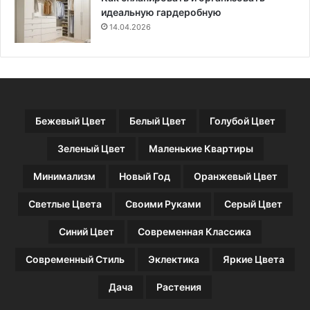
т
идеальную гардеробную
р
14.04.2026
у
к
ц
и
я
и
Бежевый Цвет
Белый Цвет
Голубой Цвет
с
о
Зеленый Цвет
Маленькие Квартиры
в
е
Минимализм
Новый Год
Оранжевый Цвет
т
ы
Светлые Цвета
Своими Руками
Серый Цвет
п
о
Синий Цвет
Современная Классика
в
ы
Современный Стиль
Эклектика
Яркие Цвета
б
о
Дача
Растения
р