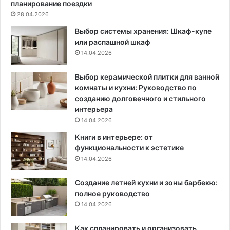
и
н
планирование поездки
м
ы
28.04.2026
и
х
Выбор системы хранения: Шкаф-купе
р
к
или распашной шкаф
у
у
14.04.2026
к
х
а
о
м
н
Выбор керамической плитки для ванной
и
ь
комнаты и кухни: Руководство по
:
созданию долговечного и стильного
п
интерьера
о
14.04.2026
ш
Книги в интерьере: от
а
функциональности к эстетике
г
14.04.2026
о
в
Создание летней кухни и зоны барбекю:
а
полное руководство
я
и
14.04.2026
н
с
Как спланировать и организовать