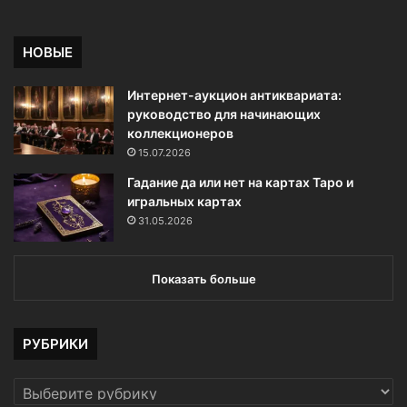
у
м
о
НОВЫЕ
д
е
Интернет-аукцион антиквариата:
л
руководство для начинающих
и
коллекционеров
15.07.2026
Гадание да или нет на картах Таро и
игральных картах
31.05.2026
Показать больше
РУБРИКИ
РУБРИКИ