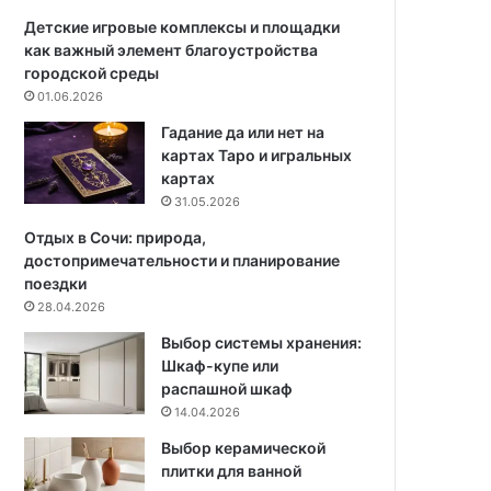
с
е
а
с
Детские игровые комплексы и площадки
у
о
как важный элемент благоустройства
н
с
городской среды
ы
о
01.06.2026
,
в
Гадание да или нет на
о
д
картах Таро и игральных
к
л
картах
о
я
31.05.2026
т
д
о
о
Отдых в Сочи: природа,
р
м
достопримечательности и планирование
ы
а
поездки
х
2
28.04.2026
в
0
Выбор системы хранения:
ы
2
Шкаф-купе или
м
5
распашной шкаф
о
:
14.04.2026
г
1
л
5
Выбор керамической
и
п
плитки для ванной
н
о