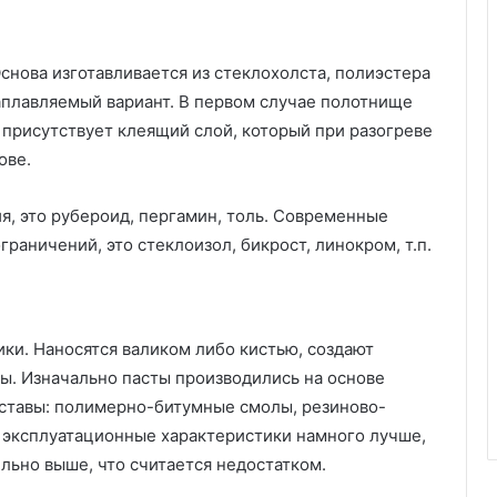
е
н
т
снова изготавливается из стеклохолста, полиэстера
а
аплавляемый вариант. В первом случае полотнище
с
 присутствует клеящий слой, который при разогреве
в
о
ове.
и
м
я, это рубероид, пергамин, толь. Современные
и
аничений, это стеклоизол, бикрост, линокром, т.п.
р
у
к
а
м
ки. Наносятся валиком либо кистью, создают
и
ы. Изначально пасты производились на основе
оставы: полимерно-битумные смолы, резиново-
 эксплуатационные характеристики намного лучше,
ельно выше, что считается недостатком.