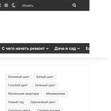
Случайная статья
Sidebar
Switch skin
Искать
С чего начать ремонт
Дача и сад
Еще
Бежевый цвет
Белый цвет
Голубой цвет
Зеленый цвет
Маленькие квартиры
Минимализм
Новый год
Оранжевый цвет
Светлые цвета
Своими руками