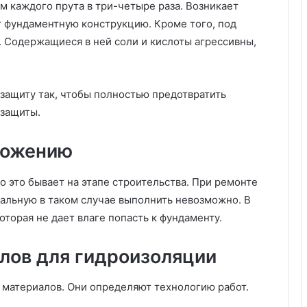
ь
м каждого прута в три-четыре раза. Возникает
с
 фундаментную конструкцию. Кроме того, под
т
. Содержащиеся в ней соли и кислоты агрессивны,
в
у
с
т
ащиту так, чтобы полностью предотвратить
о
гозащиты.
л
б
ч
ложению
а
т
 это бывает на этапе строительства. При ремонте
о
тальную в таком случае выполнить невозможно. В
г
о
оторая не дает влаге попасть к фундаменту.
ф
у
лов для гидроизоляции
н
д
 материалов. Они определяют технологию работ.
а
м