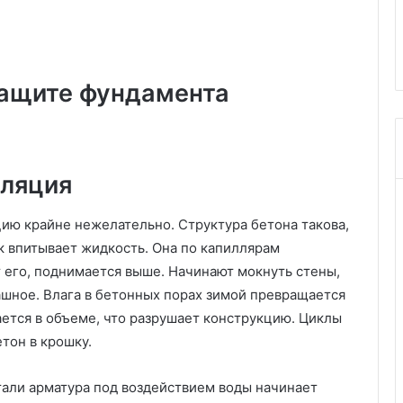
я
строительству столбчатого
и
ия фасадов
фундамента своими руками
н
с
т
защите фундамента
р
у
к
ц
и
оляция
я
п
ию крайне нежелательно. Структура бетона такова,
о
 впитывает жидкость. Она по капиллярам
с
 его, поднимается выше. Начинают мокнуть стены,
т
р
ашное. Влага в бетонных порах зимой превращается
о
ается в объеме, что разрушает конструкцию. Циклы
и
тон в крошку.
т
е
л
али арматура под воздействием воды начинает