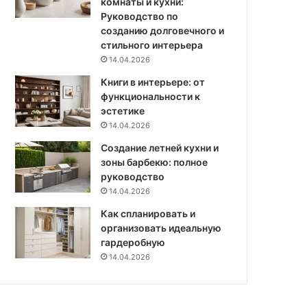
комнаты и кухни:
е
п
Руководство по
з
у
созданию долговечного и
н
л
стильного интерьера
а
я
14.04.2026
т
р
ь
Книги в интерьере: от
н
функциональности к
ы
эстетике
х
м
14.04.2026
о
Создание летней кухни и
д
зоны барбекю: полное
е
руководство
л
14.04.2026
е
й
Как спланировать и
с
организовать идеальную
р
гардеробную
а
14.04.2026
з
н
ы