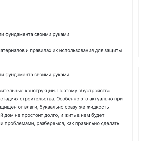
атериалов и правилах их использования для защиты
роительные конструкции. Поэтому обустройство
П
стадиях строительства. Особенно это актуально при
о
ащищен от влаги, буквально сразу же жидкость
л
й дом не простоит долго, и жить в нем будет
е
ми проблемами, разберемся, как правильно сделать
з
н
04.03.2025
а
Полезная инструкция по