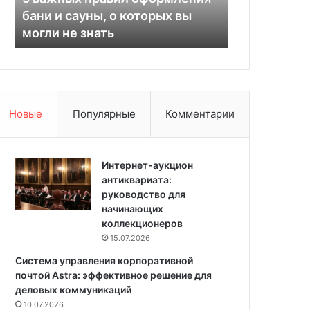
п
л
бани и сауны, о которых вы
популярных
р
у
могли не знать
функциона
а
ч
в
ш
и
и
л
х
о
в
ф
е
Новые
Популярные
Комментарии
о
р
р
т
м
и
л
Интернет-аукцион
к
е
антиквариата:
а
н
руководство для
л
и
начинающих
ь
я
коллекционеров
н
б
ы
15.07.2026
а
х
Система управления корпоративной
н
п
почтой Astra: эффективное решение для
и
ы
деловых коммуникаций
и
л
10.07.2026