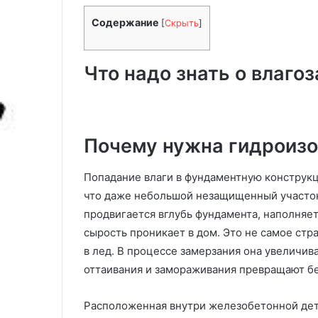
б
03.03.2025
и
Содержание
[
Скрыть
]
Гидрофобизац
з
а
ц
Что надо знать о влаго
и
я
ф
а
с
Почему нужна гидроиз
а
д
Попадание влаги в фундаментную конструкц
о
что даже небольшой незащищенный участок
в
продвигается вглубь фундамента, наполняет
сырость проникает в дом. Это не самое стр
в лед. В процессе замерзания она увеличив
оттаивания и замораживания превращают бе
Расположенная внутри железобетонной дет