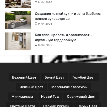
14.04.2026
т
о
и
л
Создание летней кухни и зоны барбекю:
ь
полное руководство
з
14.04.2026
о
в
а
Как спланировать и организовать
т
идеальную гардеробную
ь
14.04.2026
в
и
н
т
е
р
Бежевый Цвет
Белый Цвет
Голубой Цвет
ь
е
Зеленый Цвет
Маленькие Квартиры
р
е
Минимализм
Новый Год
Оранжевый Цвет
Светлые Цвета
Своими Руками
Серый Цвет