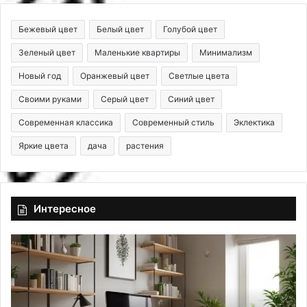
Бежевый цвет
Белый цвет
Голубой цвет
Зеленый цвет
Маленькие квартиры
Минимализм
Новый год
Оранжевый цвет
Светлые цвета
Своими руками
Серый цвет
Синий цвет
Современная классика
Современный стиль
Эклектика
Яркие цвета
дача
растения
Интересное
О
9
б
т
у
р
с
е
т
н