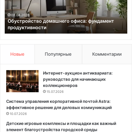
р
д
о
о
й
в
02.04.2026
Обустройство домашнего офиса: фундамент
с
ы
продуктивности
т
х
в
ц
о
в
д
е
о
т
Новые
Популярные
Комментарии
м
о
а
в
ш
P
Интернет-аукцион антиквариата:
н
a
руководство для начинающих
е
n
коллекционеров
г
t
15.07.2026
о
o
Система управления корпоративной почтой Astra:
о
n
эффективное решение для деловых коммуникаций
ф
e
и
10.07.2026
2
с
0
Детские игровые комплексы и площадки как важный
а
2
элемент благоустройства городской среды