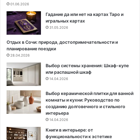
:
4
01.06.2026
ф
-
у
2
Гадание да или нет на картах Таро и
н
0
игральных картах
д
2
31.05.2026
а
5
м
,
Отдых в Сочи: природа, достопримечательности и
е
к
планирование поездки
н
о
28.04.2026
т
т
Выбор системы хранения: Шкаф-купе
п
о
или распашной шкаф
р
р
14.04.2026
о
ы
д
е
у
м
Выбор керамической плитки для ванной
к
о
комнаты и кухни: Руководство по
т
ж
созданию долговечного и стильного
и
н
интерьера
в
о
14.04.2026
н
и
Книги в интерьере: от
о
с
функциональности к эстетике
с
п