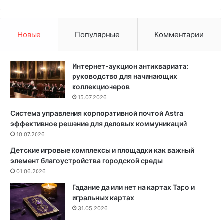
о
к
к
р
:
а
ш
с
Новые
Популярные
Комментарии
л
к
и
а
ц
Интернет-аукцион антиквариата:
ы
руководство для начинающих
,
коллекционеров
р
15.07.2026
а
Система управления корпоративной почтой Astra:
з
эффективное решение для деловых коммуникаций
м
е
10.07.2026
р
Детские игровые комплексы и площадки как важный
ы
элемент благоустройства городской среды
,
01.06.2026
м
а
Гадание да или нет на картах Таро и
т
игральных картах
е
31.05.2026
р