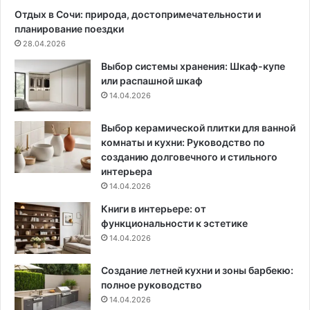
и
Отдых в Сочи: природа, достопримечательности и
а
планирование поездки
л
28.04.2026
ы
Выбор системы хранения: Шкаф-купе
и
или распашной шкаф
д
14.04.2026
р
у
г
Выбор керамической плитки для ванной
и
комнаты и кухни: Руководство по
е
созданию долговечного и стильного
в
интерьера
а
14.04.2026
ж
Книги в интерьере: от
н
функциональности к эстетике
ы
14.04.2026
е
к
Создание летней кухни и зоны барбекю:
р
полное руководство
и
т
14.04.2026