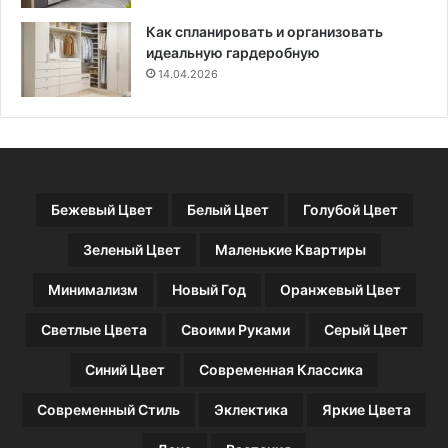
е
р
Как спланировать и организовать
и
идеальную гардеробную
и
14.04.2026
в
ы
б
о
р
а
Бежевый Цвет
Белый Цвет
Голубой Цвет
и
н
Зеленый Цвет
Маленькие Квартиры
с
т
Минимализм
Новый Год
Оранжевый Цвет
р
у
Светлые Цвета
Своими Руками
Серый Цвет
м
е
Синий Цвет
Современная Классика
н
т
Современный Стиль
Эклектика
Яркие Цвета
о