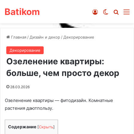
Batikom
Войти
Switch ski
Искат
М
Главная
/
Дизайн и декор
/
Декорирование
Декорирование
Озеленение квартиры:
больше, чем просто декор
28.03.2026
Озеленение квартиры — фитодизайн․ Комнатные
растения даютпользу․
Содержание
[
Скрыть
]