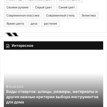
Своими руками
Серый цвет
Синий цвет
Современная классика
Современный стиль
Эклектика
Яркие цвета
дача
растения
Интересное
В
А
и
к
д
р
ы
и
о
л
т
а
в
15.05.2025
т
Виды отверток: шлицы, размеры, материалы и
е
н
другие важные критерии выбора инструментов
р
а
для дома
т
я