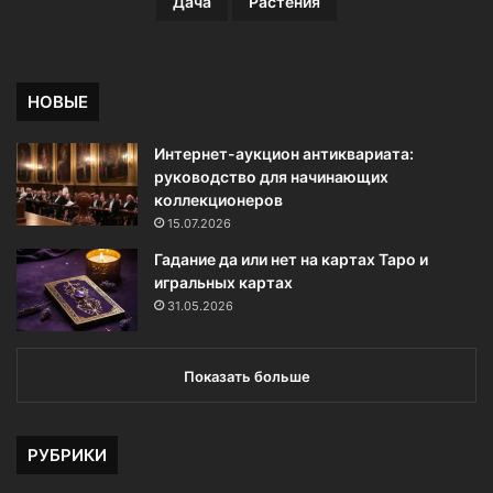
в
Дача
Растения
д
л
я
д
НОВЫЕ
о
м
Интернет-аукцион антиквариата:
а
руководство для начинающих
коллекционеров
15.07.2026
Гадание да или нет на картах Таро и
игральных картах
31.05.2026
Показать больше
РУБРИКИ