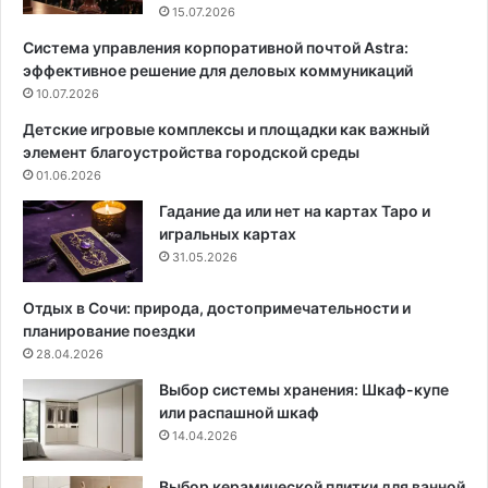
ы
w
15.07.2026
х
e
Система управления корпоративной почтой Astra:
м
i
эффективное решение для деловых коммуникаций
о
s
ж
10.07.2026
s
н
п
Детские игровые комплексы и площадки как важный
о
о
элемент благоустройства городской среды
н
т
01.06.2026
а
р
ч
е
Гадание да или нет на картах Таро и
а
б
игральных картах
т
л
31.05.2026
ь
я
г
е
Отдых в Сочи: природа, достопримечательности и
о
т
планирование поездки
д
д
28.04.2026
о
Выбор системы хранения: Шкаф-купе
4
или распашной шкаф
0
14.04.2026
%
м
е
Выбор керамической плитки для ванной