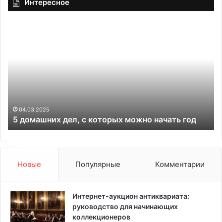
Интересное
5
К
д
о
о
н
м
д
а
и
ш
ц
н
и
и
о
х
н
04.03.2025
5 домашних дел, с которых можно начать год
д
е
е
р
л
T
,
I
с
O
Новые
Популярные
Комментарии
к
N
о
E
т
d
Интернет-аукцион антиквариата:
о
e
руководство для начинающих
р
l
коллекционеров