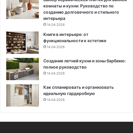
н
комнаты и кухни: Руководство по
ь
созданию долговечного и стильного
ш
интерьера
е
14.04.2026
э
Книги в интерьере: от
л
функциональности к эстетике
е
14.04.2026
к
т
Создание летней кухни и зоны барбекю:
р
полное руководство
о
14.04.2026
э
н
е
Как спланировать и организовать
р
идеальную гардеробную
г
14.04.2026
и
и