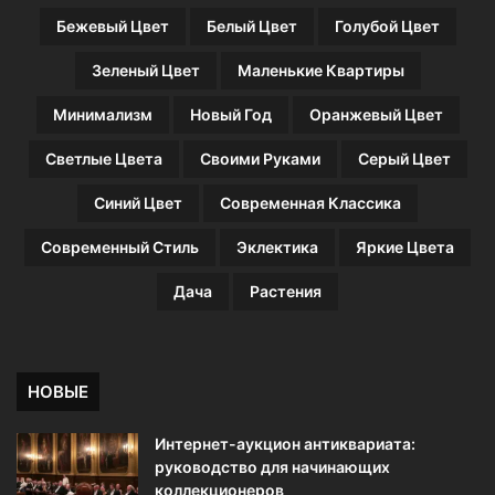
Бежевый Цвет
Белый Цвет
Голубой Цвет
Зеленый Цвет
Маленькие Квартиры
Минимализм
Новый Год
Оранжевый Цвет
Светлые Цвета
Своими Руками
Серый Цвет
Синий Цвет
Современная Классика
Современный Стиль
Эклектика
Яркие Цвета
Дача
Растения
НОВЫЕ
Интернет-аукцион антиквариата:
руководство для начинающих
коллекционеров