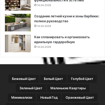
функциональности к эстетике
е
14.04.2026
п
а
Создание летней кухни и зоны барбекю:
р
полное руководство
а
м
14.04.2026
е
т
Как спланировать и организовать
р
идеальную гардеробную
ы
14.04.2026
(
1
0
0
ф
о
Бежевый Цвет
Белый Цвет
Голубой Цвет
т
о
Зеленый Цвет
Маленькие Квартиры
)
Минимализм
Новый Год
Оранжевый Цвет