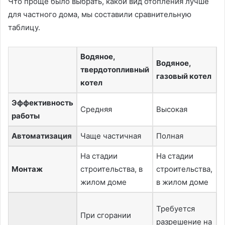
Что проще было выбрать, какой вид отопления лучше
для частного дома, мы составили сравнительную
таблицу.
Водяное,
Водяное,
В
твердотопливный
газовый котел
э
котел
Эффективность
Средняя
Высокая
В
работы
Автоматизация
Чаще частичная
Полная
П
На стадии
На стадии
Н
Монтаж
строительства, в
строительства,
с
жилом доме
в жилом доме
в
Требуется
При сгорании
разрешение на