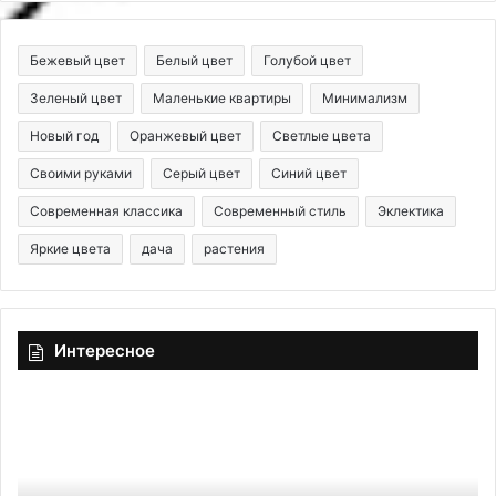
Бежевый цвет
Белый цвет
Голубой цвет
Зеленый цвет
Маленькие квартиры
Минимализм
Новый год
Оранжевый цвет
Светлые цвета
Своими руками
Серый цвет
Синий цвет
Современная классика
Современный стиль
Эклектика
Яркие цвета
дача
растения
Интересное
К
Д
а
е
к
к
у
о