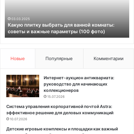
ю
р
п
а
л
т
и
и
03.03.2025
Какую плитку выбрать для ванной комнаты:
т
в
советы и важные параметры (100 фото)
к
н
у
ы
в
е
ы
П
б
о
Новые
Популярные
Комментарии
р
д
а
у
т
ш
Интернет-аукцион антиквариата:
ь
к
руководство для начинающих
д
и
коллекционеров
л
:
15.07.2026
я
А
Система управления корпоративной почтой Astra:
в
к
эффективное решение для деловых коммуникаций
а
ц
н
10.07.2026
е
н
н
Детские игровые комплексы и площадки как важный
о
т