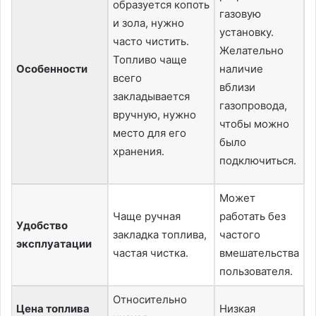
образуется копоть
газовую
и зола, нужно
установку.
Р
часто чистить.
Желательно
к
Топливо чаще
Особенности
наличие
р
всего
вблизи
п
закладывается
газопровода,
н
вручную, нужно
чтобы можно
место для его
было
хранения.
подключиться.
Может
Чаще ручная
работать без
р
Удобство
закладка топлива,
частого
ч
эксплуатации
частая чистка.
вмешательства
в
пользователя.
п
Относительно
Цена топлива
Низкая
В