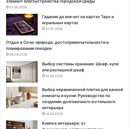
элемент благоустройства городской среды
й
ы
01.06.2026
к
С
о
т
Гадание да или нет на картах Таро и
м
и
игральных картах
н
л
31.05.2026
а
я
т
и
Отдых в Сочи: природа, достопримечательности и
ы
К
планирование поездки
:
о
28.04.2026
с
м
Выбор системы хранения: Шкаф-купе
о
ф
или распашной шкаф
в
о
14.04.2026
е
р
т
т
ы
а
Выбор керамической плитки для ванной
и
комнаты и кухни: Руководство по
в
созданию долговечного и стильного
а
интерьера
ж
14.04.2026
н
Книги в интерьере: от
ы